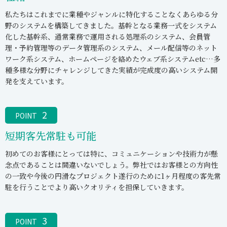
私たちはこれまでに業種やジャンルに特化することなくあらゆる分
野のシステムを構築してきました。基幹となる業務一式をシステム
化した基幹系、通常業務で運用される処理系のシステム、会員管
理・予約管理等のデータ管理系のシステム、メール配信等のネット
ワーク系システム、ホームページを絡めたウェブ系システムetc…多
種多様な分野にチャレンジしてきた実績が完成度の高いシステム開
発を支えています。
2
POINT
短期客先常駐も可能
初めてのお客様にとっては特に、コミュニケーションや技術力が懸
念点であることは間違いないでしょう。弊社ではお客様との方向性
の一致や今後の円滑なプロジェクト遂行のために1ヶ月程度の客先常
駐を行うことでより高いクオリティを担保していきます。
3
POINT