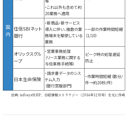
等
・これ以外も含めて約
20業務へ適用
・新商品・新サービス
国
住信SBIネット
導入に伴い、複数の業
・一部の作業時間短縮
内
銀行
務端末を駆使している
（1/10）
業務
・営業事務処理
オリックスグル
ピーク時の処理遅延
（リース業務に関する
ープ
防止
与信事務手続等）
・請求書データのシス
・作業時間短縮（数分/
日本生命保険
テム入力
件→約20秒/件）
（銀行窓販部門）
出典: infosys社HP、日経情報ストラテジー（2016年12月号）を元に作成