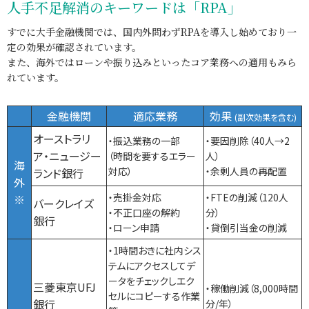
人手不足解消のキーワードは「RPA」
すでに大手金融機関では、国内外問わずRPAを導入し始めており一
定の効果が確認されています。
また、海外ではローンや振り込みといったコア業務への適用もみら
れています。
金融機関
適応業務
効果
(副次効果を含む)
オーストラリ
・振込業務の一部
・要因削除（40人→2
ア・ニュージー
（時間を要するエラー
人）
海
対応）
・余剰人員の再配置
ランド銀行
外
・売掛金対応
・FTEの削減（120人
※
バークレイズ
・不正口座の解約
分）
銀行
・ローン申請
・貸倒引当金の削減
・1時間おきに社内シス
テムにアクセスしてデ
ータをチェックしエク
三菱東京UFJ
・稼働削減（8,000時間
セルにコピーする作業
銀行
分/年）