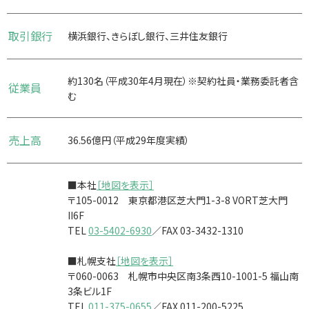
取引銀行
横浜銀行、きらぼし銀行、三井住友銀行
約130名（平成30年4月現在）※契約社員・業務委託者含
従業員
む
売上高
36.56億円（平成29年度実績）
■本社
［地図を表示］
〒105-0012 東京都港区芝大門1-3-8 VORT芝大門
II6F
TEL
03-5402-6930
／FAX 03-3432-1310
■札幌支社
［地図を表示］
〒060-0063 札幌市中央区南3条西10-1001-5 福山南
3条ビル1F
TEL
011-375-0655
／FAX 011-200-5225